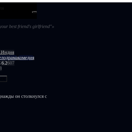
ля
ти
Android
our best friend's girlfriend"»
А
Индия
елодрама
комедия
К
6.2
607
8
ься
нажды он столкнулся с