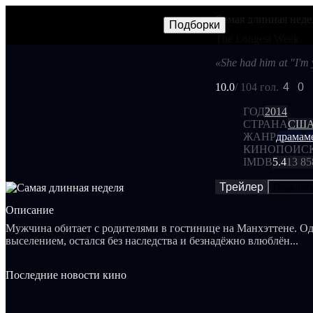
Самая длинная неде
Фильмы
Сериалы
Трейлеры
Подборки
Frames
Новос
NEW
The Longest Week
«She had him at "I'm y
10.0
/ 10
4 гол.
4
0
ГОД
2014
СТРАНА
СШ
ЖАНР
драма
м
КИНОПОИС
IMDB
5.4
13 85
Трейлер
Поделит
Описание
Мужчина обитает с родителями в гостинице на Манхэттене. Од
выселением, остался без наследства и безнадёжно влюблён...
Последние новости кино