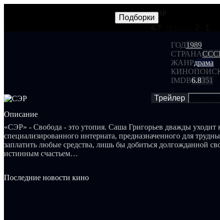
СЭР
Фильмы
Сериалы
Трейлеры
Подборки
Frames
Новос
NEW
6.7
/ 10
3 гол.
2
1
ГОД
1989
СТРАНА
ССС
ЖАНР
драма
КИНОПОИС
IMDB
6.8
351
Трейлер
Поделит
Описание
«СЭР» - Свобода - это утопия. Саша Григорьев дважды уходит 
специализированного интерната, предназначенного для трудны
заплатить любые средства, лишь бы добиться долгожданной св
истинным счастьем…
Последние новости кино