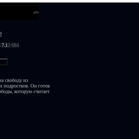
ти
Android
Р
К
7.1
2 684
ься
на свободу из
х подростков. Он готов
ободы, которую считает