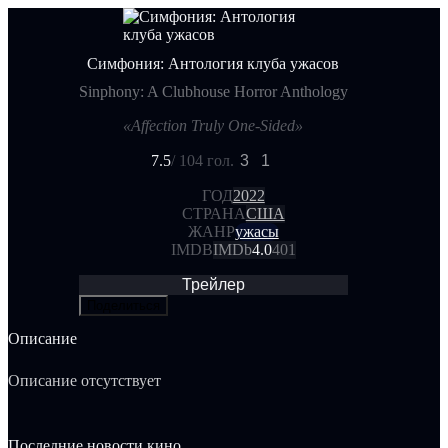
Симфония: Антология клуба ужасов
Sinphony: A Clubhouse Horror Anthology
«Affection Truly One-Sided»
7.5
/ 10
4 гол.
3
1
ГОД
2022
СТРАНА
США
ЖАНР
ужасы
IMDB
IMDb
4.0
401
Трейлер
Поделиться
Описание
Описание отсутствует
Последние новости кино