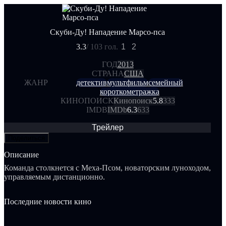
Скуби-Ду! Нападение Марсо-пса
3.3
/ 10
3 гол.
1
2
ГОД
2013
СТРАНА
США
ЖАНР
детектив
мультфильм
семейный
короткометражка
КИНОПОИСК
Кинопоиск
5.8
333
IMDB
IMDb
6.3
633
Трейлер
Поделиться
Описание
Команда столкнется с Меха-Псом, новаторским луноходом,
управляемым дистанционно.
Последние новости кино