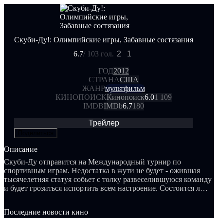
Скуби-Ду!: Олимпийские игры, Забавные состязания
6.7
/ 10
3 гол.
2
1
ГОД
2012
СТРАНА
США
ЖАНР
мультфильм
КИНОПОИСК
Кинопоиск
6.0
1 109
IMDB
IMDb
6.7
180
Трейлер
Поделиться
Описание
Скуби-Ду отправится на Международный турнир по
спортивным играм. Недостатка в жути не будет - ожившая
тысячелетняя статуя собьет с толку развеселившуюся команду
и будет грозиться испортить всем настроение. Состоится ли
олимпиада?
Последние новости кино