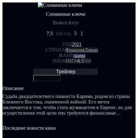
Сломанные ключи
Broken Keys
7.5
/ 10
4 гол.
3
1
ГОД
2021
СТРАНА
Франция
Ливан
ЖАНР
драма
IMDB
IMDb
6.5
360
Трейлер
Поделиться
Описание
Судьба двадцатилетнего пианиста Карима, родом из страны
Ближнего Востока, охваченной войной. Его мечта
заключается в том, чтобы стать музыкантом в Европе, но для
осуществления этой цели ему требуются финансовые
средства. В связи с этим он принимает решение избавиться
от своего пианино. Однако сначала необходимо восстановить
Последние новости кино
инструмент в разрушенном городе.