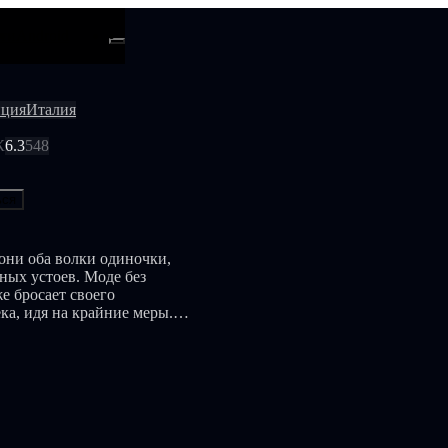
ти
Android
ция
Италия
К
6.3
548
ься
они оба волки одиночки,
ных устоев. Моде без
е бросает своего
ека, идя на крайние меры. И
 Венесуэлы. Как говорит
зможно, даже коммунизм
ом по банкам мира,
и Моде отправляются в
но событиями, спорами,