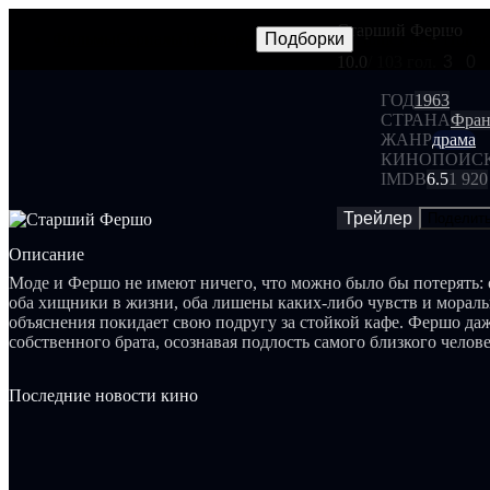
Старший Фершо
Фильмы
Сериалы
Трейлеры
Подборки
Frames
Новос
NEW
10.0
/ 10
3 гол.
3
0
ГОД
1963
СТРАНА
Фран
ЖАНР
драма
КИНОПОИС
IMDB
6.5
1 920
Трейлер
Поделит
Описание
Моде и Фершо не имеют ничего, что можно было бы потерять: 
оба хищники в жизни, оба лишены каких-либо чувств и мораль
объяснения покидает свою подругу за стойкой кафе. Фершо даж
собственного брата, осознавая подлость самого близкого челов
вот они направляются в Америку. Эту страну мечт недалеко до
Фершо, старик: "Европа - неустойчива: войны, революции, во
Последние новости кино
придет". Забрав средства, разбросанные эксцентричным старик
опасаясь быть арестованными при посадке на самолет, Фершо 
автомобильное путешествие на юг... Это путешествие наполне
романами Мишеля Моде и разочарованиями Фершо...