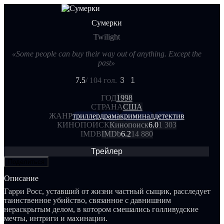
Сумерки
Twilight
«Some people can buy their way out of anything. Except the
past»
7.5
/ 10
4 гол.
3
1
ГОД
1998
СТРАНА
США
ЖАНР
триллер
драма
криминал
детектив
КИНОПОИСК
Кинопоиск
6.0
1 303
IMDB
IMDb
6.2
14 880
Трейлер
Поделиться
Описание
Гарри Росс, уставший от жизни частный сыщик, расследует
таинственное убийство, связанное с давнишним
нераскрытым делом, в котором смешались голливудские
мечты, интриги и махинации.