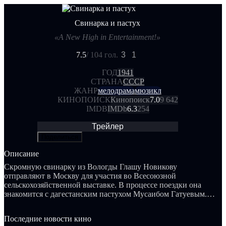
Свинарка и пастух
«A New High in Entertainment!»
7.5
/ 10
4 гол.
3
1
ГОД
1941
СТРАНА
СССР
ЖАНР
мелодрама
мюзикл
КИНОПОИСК
Кинопоиск
7.0
9 642
IMDB
IMDb
6.3
254
Трейлер
Поделиться
Описание
Скромную свинарку из Вологды Глашу Новикову
отправляют в Москву для участия во Всесоюзной
сельскохозяйственной выставке. В процессе поездки она
знакомится с дагестанским пастухом Мусаибом Гатуевым.
При расставании Глаша и Мусаиб обещают обмениваться
письмами и вновь встретиться на выставке через год. Однако
Последние новости кино
на их пути возникает конюх Кузьма, который также