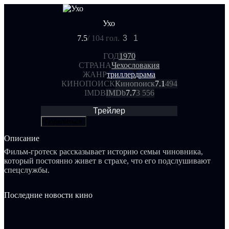
Ухо
7.5
/ 10
4 гол.
3
1
ГОД
1970
СТРАНА
Чехословакия
ЖАНР
триллер
драма
КИНОПОИСК
Кинопоиск
7.1
494
IMDB
IMDb
7.7
3 556
Трейлер
Поделиться
Описание
Фильм-гротеск рассказывает историю семьи чиновника,
который постоянно живет в страхе, что его подслушивают
спецслужбы.
Последние новости кино