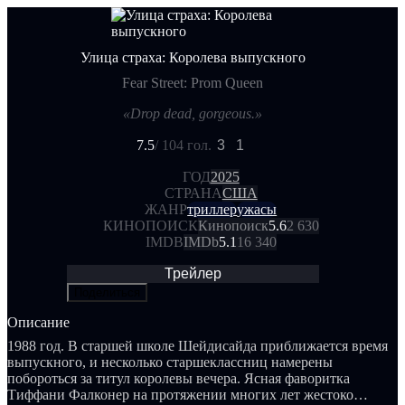
Улица страха: Королева выпускного
Fear Street: Prom Queen
«Drop dead, gorgeous.»
7.5
/ 10
4 гол.
3
1
ГОД
2025
СТРАНА
США
ЖАНР
триллер
ужасы
КИНОПОИСК
Кинопоиск
5.6
2 630
IMDB
IMDb
5.1
16 340
Трейлер
Поделиться
Описание
1988 год. В старшей школе Шейдисайда приближается время
выпускного, и несколько старшеклассниц намерены
побороться за титул королевы вечера. Ясная фаворитка
Тиффани Фалконер на протяжении многих лет жестоко