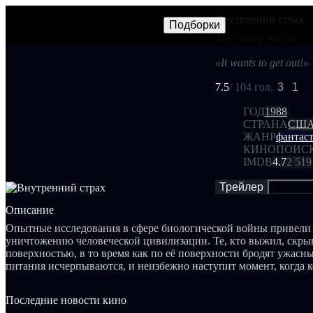
Внутренний страх
Фильмы
Сериалы
Трейлеры
Подборки
Frames
Новос
NEW
The Terror Within
«It wants to get out!»
7.5
/ 10
4 гол.
3
1
ГОД
1988
СТРАНА
СШ
ЖАНР
фантас
КИНОПОИС
IMDB
4.7
2 519
Трейлер
Поделит
Описание
Опытные исследования в сфере биологической войны привели
уничтожению человеческой цивилизации. Те, кто выжил, скры
поверхностью, в то время как по её поверхности бродят ужасн
питания исчерпываются, и неизбежно наступит момент, когда 
на поверхность. Однако для этого необходимо разработать вак
противостоять чуме и другим опасным заболеваниям.
Последние новости кино