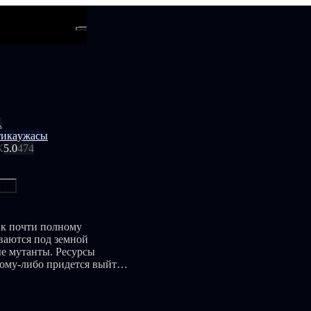
ти
Android
А
тика
ужасы
К
5.0
474
ься
 к почти полному
ваются под земной
ые мутанты. Ресурсы
кому-либо придется выйти
цину, способную