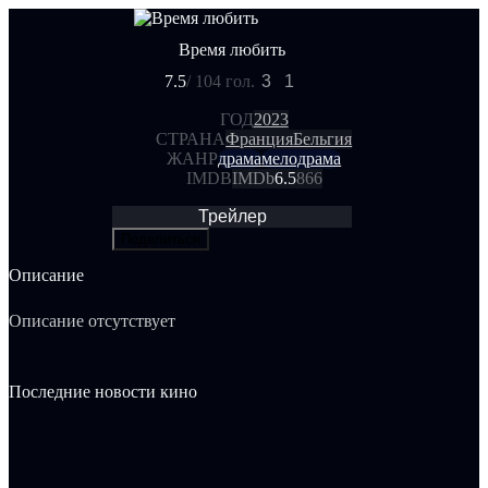
Время любить
7.5
/ 10
4 гол.
3
1
ГОД
2023
СТРАНА
Франция
Бельгия
ЖАНР
драма
мелодрама
IMDB
IMDb
6.5
866
Трейлер
Поделиться
Описание
Описание отсутствует
Последние новости кино