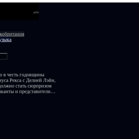
ти
Android
кобритания
узыка
ься
о в честь годовщины
иуса Рекса с Делией Лэйн,
 должно стать сюрпризом
ыканты и представители
давно мечтает о создании
тельного агента Лу
ткой его коллектива, хотя
ередной попытки его
едения она разорвет даже
Рексом и Делией, Джонни
онистом и менеджером