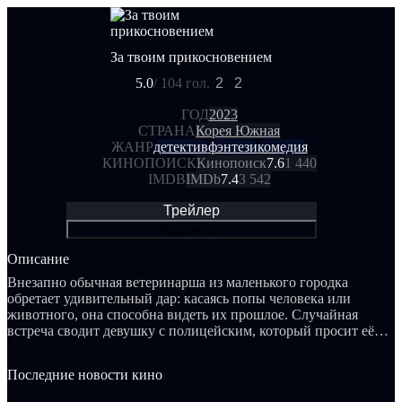
За твоим прикосновением
5.0
/ 10
4 гол.
2
2
ГОД
2023
СТРАНА
Корея Южная
ЖАНР
детектив
фэнтези
комедия
КИНОПОИСК
Кинопоиск
7.6
1 440
IMDB
IMDb
7.4
3 542
Трейлер
Поделиться
Описание
Внезапно обычная ветеринарша из маленького городка
обретает удивительный дар: касаясь попы человека или
животного, она способна видеть их прошлое. Случайная
встреча сводит девушку с полицейским, который просит её
помощи в расследованиях.
Последние новости кино