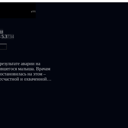
ти
Android
ия
К
5.3
734
ься
езультате аварии на
одившегося малыша. Врачам
остановилась на этом –
есчастной и охваченной
щерба за поврежденный
ы противостоять той