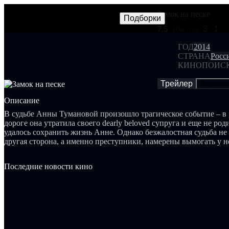
Замок на песке
Фильмы
Сериалы
Трейлеры
Подборки
Frames
Новос
NEW
7.5
/ 10
4 гол.
3
1
ГОД
2014
СТРАНА
Росс
КИНОПОИС
Трейлер
Поделит
Описание
В судьбе Анны Тумановой произошло трагическое событие – в р
дороге она утратила своего dearly beloved супруга и еще не р
удалось сохранить жизнь Анне. Однако безжалостная судьба не 
другая сторона, а именно преступники, намерены вымогать у н
горем женщины значительные суммы в качестве возмещения у
автомобиль. Тем не менее, главная героиня находит в себе сил
Последние новости кино
несправедливости, с которой ей приходится сталкиваться.