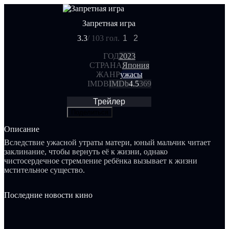
Запретная игра
3.3
/ 10
3 гол.
1
2
ГОД
2023
СТРАНА
Япония
ЖАНР
ужасы
IMDB
IMDb
4.5
369
Трейлер
Поделиться
Описание
Вследствие ужасной утраты матери, юный мальчик читает
заклинание, чтобы вернуть её к жизни, однако
чистосердечное стремление ребёнка вызывает к жизни
мстительное существо.
Последние новости кино