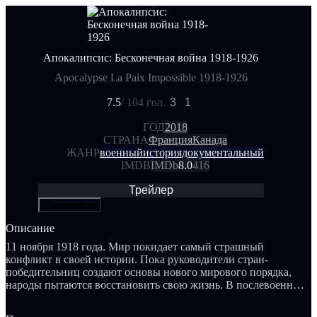
Апокалипсис: Бесконечная война 1918-1926
Apocalypse La Paix Impossible 1918-1926
7.5
/ 10
4 гол.
3
1
ГОД
2018
СТРАНА
Франция
Канада
ЖАНР
военный
история
документальный
IMDB
IMDb
8.0
416
Трейлер
Поделиться
Описание
11 ноября 1918 года. Мир покидает самый страшный
конфликт в своей истории. Пока руководители стран-
победительниц создают основы нового мирового порядка,
народы пытаются восстановить свою жизнь. В послевоенный
период русская, немецкая, австро-венгерская и османская
империи распались, а люди оказались в бедственном