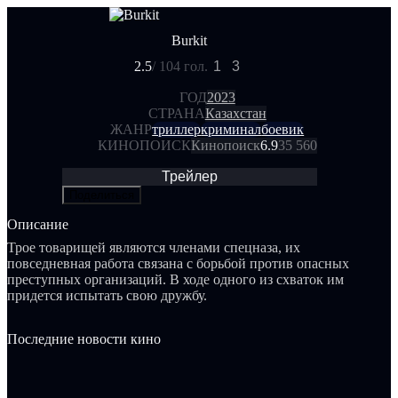
Burkit
2.5
/ 10
4 гол.
1
3
ГОД
2023
СТРАНА
Казахстан
ЖАНР
триллер
криминал
боевик
КИНОПОИСК
Кинопоиск
6.9
35 560
Трейлер
Поделиться
Описание
Трое товарищей являются членами спецназа, их
повседневная работа связана с борьбой против опасных
преступных организаций. В ходе одного из схваток им
придется испытать свою дружбу.
Последние новости кино