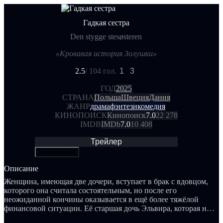
Гадкая сестра
Den stygge stesøsteren
«Кровавая история Золушки»
2.5
/ 10
4 гол.
1
3
ГОД
2025
СТРАНА
Польша
Швеция
Дания
ЖАНР
драма
фэнтези
комедия
КИНОПОИСК
Кинопоиск
7.0
22 278
IMDB
IMDb
7.0
10 408
Трейлер
Поделиться
Описание
Женщина, имеющая две дочери, вступает в брак с вдовцом,
которого она считала состоятельным, но после его
неожиданной кончины оказывается в ещё более тяжёлой
финансовой ситуации. Её старшая дочь Эльвира, которая не
отличается красотой, завидует своей очаровательной сводной