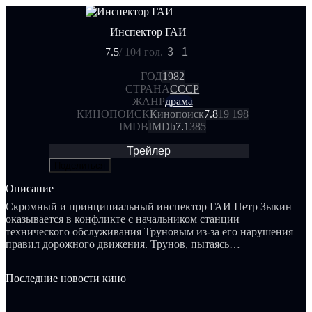
Инспектор ГАИ
7.5
/ 10
4 гол.
3
1
ГОД
1982
СТРАНА
СССР
ЖАНР
драма
КИНОПОИСК
Кинопоиск
7.8
19 198
IMDB
IMDb
7.1
385
Трейлер
Поделиться
Описание
Скромный и принципиальный инспектор ГАИ Петр Зыкин
оказывается в конфликте с начальником станции
технического обслуживания Труновым из-за его нарушения
правил дорожного движения. Трунов, пытаясь
воспользоваться своими связями, старается "устроить" не
вполне послушного милиционера. Тем не менее, Зыкина
Последние новости кино
никакие связи или статус нарушителя не могут заставить
изменить свои принципы.