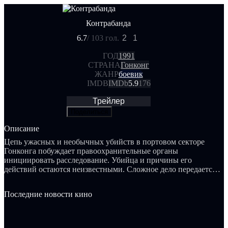
Контрабанда
6.7
/ 10
3 гол.
2
1
ГОД
1991
СТРАНА
Гонконг
ЖАНР
боевик
IMDB
IMDb
5.9
176
Трейлер
Поделиться
Описание
Цепь ужасных и необычных убийств в портовом секторе
Гонконга побуждает правоохранительные органы
инициировать расследование. Убийца и причины его
действий остаются неизвестными. Сложное дело передается
инспектору Янг. Загадочная татуировка, обнаруженная на
спине одной из жертв, предоставляет инспектору
Последние новости кино
неожиданный зацепка для раскрытия этих таинственных
преступлений.