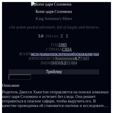
Копи царя Соломона
King Solomon's Mines
«An action packed adventure, full of laughs and heroics»
5.0
/ 10
4 гол.
2
2
ГОД
1985
СТРАНА
США
ЖАНР
мелодрама
приключения
боевик
комедия
КИНОПОИСК
Кинопоиск
6.7
7 643
IMDB
IMDb
5.2
15 884
Трейлер
Поделиться
Описание
Родитель Джесси Хьюстон отправляется на поиски алмазных
шахт царя Соломона и исчезает без следа. Она решает
отправиться в опасное сафари, чтобы выручить его. В
качестве проводника ей становится охотник и исследователь
Аллан Куотермейн.