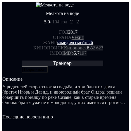
Мелкота на воде
5.0
/ 10
4 гол.
2
2
ГОД
2017
СТРАНА
Чехия
ЖАНР
комедия
семейный
КИНОПОИСК
Кинопоиск
6.8
2 623
IMDB
IMDb
5.7
197
Трейлер
Поделиться
Описание
У родителей скоро золотая свадьба, и три близких друга
(братья Игорь и Давид, и двоюродный брат Ондра) решили
совершить поездку по реке Сазаве, как в старые времена.
Однако братья уже не в молодости, у них имеются строгие
жены и множество детей. Хотя каждому из них разрешено
отправиться в поход на байдарках при определенном
Последние новости кино
условии, но ни одно из условий не выполнено. В итоге жены
и новая подруга Ондры отправляются в собственное
приключение на велосипедах, оставив мужчин под