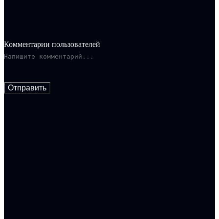
домашним арестом и оставив на них шестерых детей.
Приходится организовать секретное путешествие, несмотря
на наличие кучи мелочей...
Комментарии пользователей
Отправить