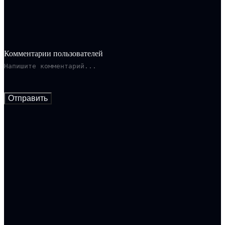
отдаляет её от действительности. В стремлении помочь жене,
Ариэль сталкивается с древними ритуалами и шаманами, в то
время как Эха оказывается перед выбором между
существованием в мире живых и погружением в царство
мрака.
Комментарии пользователей
Отправить