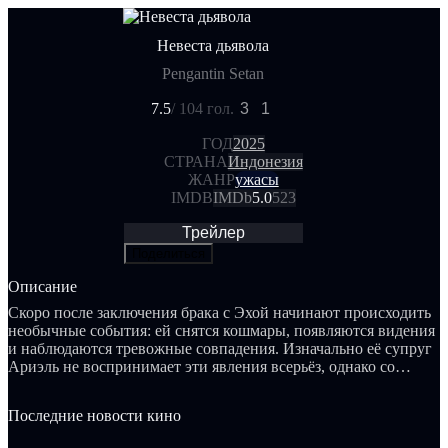
Невеста дьявола
Pengantin Setan
7.5
/ 10
4 гол.
3
1
ГОД
2025
СТРАНА
Индонезия
ЖАНР
ужасы
IMDB
IMDb
5.0
523
Трейлер
Поделиться
Описание
Скоро после заключения брака с Эхой начинают происходить
необычные события: ей снятся кошмары, появляются видения
и наблюдаются тревожные совпадения. Изначально её супруг
Ариэль не воспринимает эти явления всерьёз, однако со
временем становится очевидным, что в жизнь пары
вмешалась некая потусторонняя сила. Зловещий дух,
Последние новости кино
завладевший Эхой, делает всё возможное для разрушения их
союза: он проникает в её сны, сеет страх и постепенно