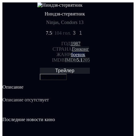
Ниндзя-стервятник
Ninjas, Condors 13
7.5
/ 10
4 гол.
3
1
ГОД
1987
СТРАНА
Гонконг
ЖАНР
боевик
IMDB
IMDb
5.1
205
Трейлер
Поделиться
Описание
Описание отсутствует
Последние новости кино