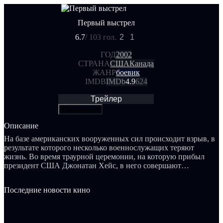
Первый выстрел
6.7
/ 10
3 гол.
2
1
ГОД
2002
СТРАНА
США
Канада
ЖАНР
боевик
IMDB
IMDb
4.9
624
Трейлер
Поделиться
Описание
На базе американских вооруженных сил происходит взрыв, в
результате которого несколько военнослужащих теряют
жизнь. Во время траурной церемонии, на которую прибыл
президент США Джонатан Хейс, в него совершают
покушение. Агент секретной службы Алекс Макгрегор
принимает на себя ответственность за расследование этого
Последние новости кино
тщательно организованного нападения. Однако вскоре ее
мужа Гранта захватывают в плен, и Алекс осознает, что
президент — не единственная жертва злодеев...