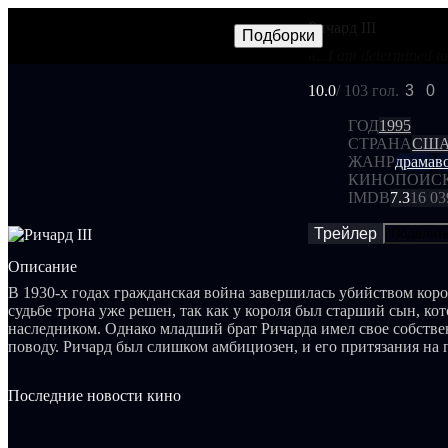
Ричард III
Фильмы
Сериалы
Трейлеры
Подборки
Frames
Новос
NEW
«...I am determined to 
10.0
/ 10
3 гол.
3
0
ГОД
1995
СТРАНА
СШ
ЖАНР
драма
в
КИНОПОИС
IMDB
7.3
16 03
Трейлер
Поделит
Описание
В 1930-х годах гражданская война завершилась убийством корол
судьбе трона уже решен, так как у короля был старший сын, ко
наследником. Однако младший брат Ричарда имел свое собстве
поводу. Ричард был слишком амбициозен, и его притязания на
ущерб как семье, так и стране в целом.
Последние новости кино