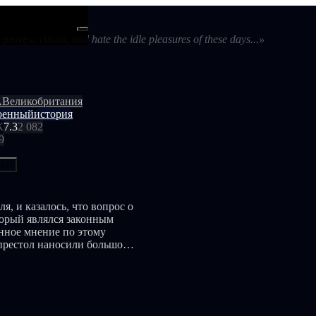
ти
Android
prove a villain, and hate the idle pleasures of these days...»
А
Великобритания
оенный
история
К
7.3
2 082
9
ься
я, и казалось, что вопрос о
торый являлся законным
нное мнение по этому
 престол наносили большой