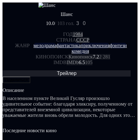
Шанс
10.0
/ 10
3 гол.
3
0
ГОД
1984
СТРАНА
СССР
ЖАНР
мелодрама
фантастика
приключения
фэнтези
комедия
КИНОПОИСК
Кинопоиск
7.2
2 281
IMDB
IMDb
6.5
105
Трейлер
Поделиться
Описание
В населенном пункте Великий Гусляр произошло
удивительное событие: благодаря эликсиру, полученному от
представителей внеземной цивилизации, некоторые
уважаемые жители вновь обрели молодость. Для одних этот
поворот событий стал началом совершенно новой жизни, в
то время как для других он принес множество проблем...
Последние новости кино