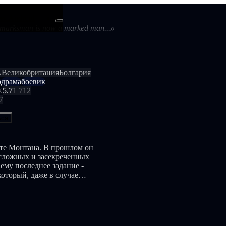
ти
Android
t marksman is now a marked man...»
А
Великобритания
Болгария
р
драма
боевик
К
5.7
1 712
7
ься
ате Монтана. В прошлом он
сложных и засекреченных
который, даже в случае
 решеток тюрьмы. То, что
ается настоящим кошмаром,