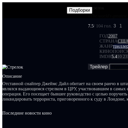
Стрелок
Фильмы
Сериалы
Трейлеры
Подборки
Frames
Новос
NEW
«The world's greates
7.5
/ 10
4 гол.
3
1
ГОД
2007
СТРАНА
СШ
ЖАНР
трилле
КИНОПОИС
IMDB
5.4
10 23
Трейлер
Поделит
Описание
Отставной снайпер Джеймс Дайл обитает на своем ранчо в шт
являлся выдающимся стрелком в ЦРУ, участвовавшим в самых 
операция. Его посещает бывшее руководство с целью поручить ему последнее задание -
ликвидировать террориста, приговоренного к суду в Лондоне, 
осуждения, сможет продолжать свои преступные действия из-за
изначально казалось обычной миссией для снайпера, оборачив
Последние новости кино
так как цена неудачи в этой игре - жизнь самого Дайла.