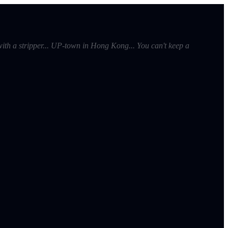
ith a stripper... UP-town in Hong Kong... You can't keep a