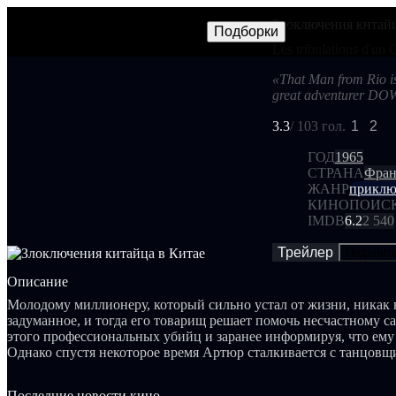
Злоключения китайц
Фильмы
Сериалы
Трейлеры
Подборки
Frames
Новос
NEW
Les tribulations d'un
«That Man from Rio is
great adventurer D
3.3
/ 10
3 гол.
1
2
ГОД
1965
СТРАНА
Фран
ЖАНР
приклю
КИНОПОИС
IMDB
6.2
2 540
Трейлер
Поделит
Описание
Молодому миллионеру, который сильно устал от жизни, никак 
задуманное, и тогда его товарищ решает помочь несчастному с
этого профессиональных убийц и заранее информируя, что ему 
Однако спустя некоторое время Артюр сталкивается с танцов
Пинардель в баре и влюбляется в нее. В этот момент он внеза
желание жить...
Последние новости кино