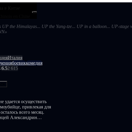
а в Китае
ти
Android
 Chinois en Chine
 UP the Himalayas... UP the Yang-tze... UP in a balloon... UP-stage w
OWN»
ция
Италия
чения
боевик
комедия
К
6.5
2 615
ься
не удается осуществить
амоубийце, привлекая для
осталось всего месяц.
щицей Александрин
пно ощущает сильное