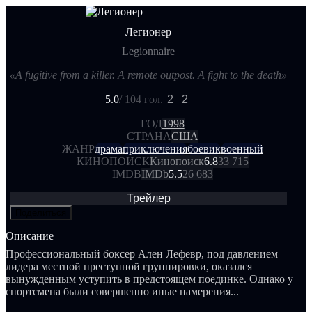
Легионер
Legionnaire
«A fugitive from a killer. A remote outpost. A fight to the death»
5.0
/ 10
4 гол.
2
2
ГОД
1998
СТРАНА
США
ЖАНР
драма
приключения
боевик
военный
КИНОПОИСК
Кинопоиск
6.8
33 715
IMDB
IMDb
5.5
26 683
Трейлер
Поделиться
Описание
Профессиональный боксер Ален Лефевр, под давлением
лидера местной преступной группировки, оказался
вынужденным уступить в предстоящем поединке. Однако у
спортсмена были совершенно иные намерения...