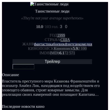
Таинственные люди
«They're not your average superheroes»
10.0
/ 10
3 гол.
3
0
ГОД
1999
СТРАНА
США
ЖАНР
фантастика
боевик
фэнтези
комедия
КИНОПОИСК
Кинопоиск
5.9
2 100
IMDB
IMDb
6.1
72 571
Трейлер
Поделиться
Описание
Властитель преступного мира Казанова Франкенштейн и
психиатр Анабел Лик, находящаяся под воздействием его
зловещего обаяния, строят коварные замыслы. Для
реализации своих намерений они похищают Капитана
Великолепного, обладающего необычными способностями.
Чтобы уберечь свой город Чемпион-Сити от злых замыслов,
Последние новости кино
лучшие его представители объединяются в крепкий союз, в