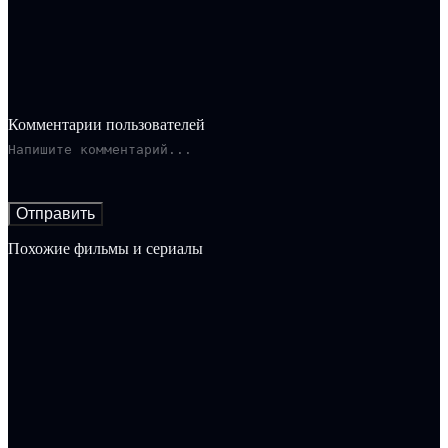
который входят Землекоп с лопатой в качестве основного
орудия, мистер Ярости, который внушает страх в моменты
гнева, и Голубой Раджа, мастерски использующий столовые
приборы как оружие в бою.
Комментарии пользователей
Отправить
Похожие фильмы и сериалы